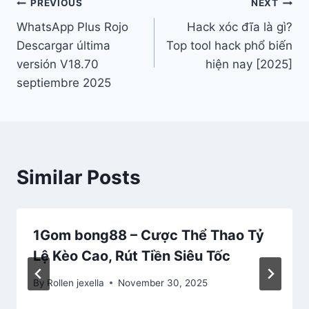
Post
PREVIOUS
NEXT
WhatsApp Plus Rojo
Hack xóc đĩa là gì?
navigation
Descargar última
Top tool hack phổ biến
versión V18.70
hiện nay [2025]
septiembre 2025
Similar Posts
1Gom bong88 – Cược Thể Thao Tỷ
Lệ Kèo Cao, Rút Tiền Siêu Tốc
By
Rollen jexella
November 30, 2025