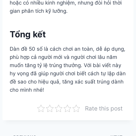
hoặc có nhiều kinh nghiệm, nhưng đòi hỏi thời
gian phân tích kỹ lưỡng.
Tổng kết
Dàn đề 50 số là cách chơi an toàn, dễ áp dụng,
phù hợp cả người mới và người chơi lâu năm
muốn tăng tỷ lệ trúng thưởng. Với bài viết này
hy vọng đã giúp người chơi biết cách tự lập dàn
đề sao cho hiệu quả, tăng xác suất trúng dành
cho mình nhé!
Rate this post