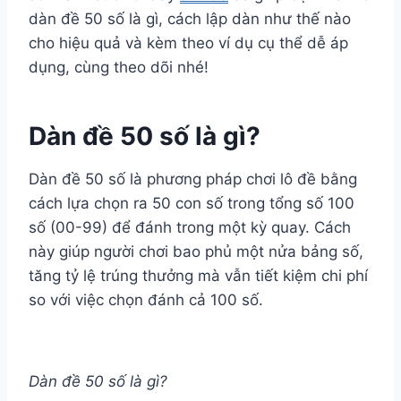
dàn đề 50 số là gì, cách lập dàn như thế nào
cho hiệu quả và kèm theo ví dụ cụ thể dễ áp
dụng, cùng theo dõi nhé!
Dàn đề 50 số là gì?
Dàn đề 50 số là phương pháp chơi lô đề bằng
cách lựa chọn ra 50 con số trong tổng số 100
số (00-99) để đánh trong một kỳ quay. Cách
này giúp người chơi bao phủ một nửa bảng số,
tăng tỷ lệ trúng thưởng mà vẫn tiết kiệm chi phí
so với việc chọn đánh cả 100 số.
Dàn đề 50 số là gì?