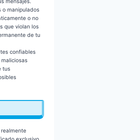
tus mensajes.
s o manipulados
áticamente o no
s que violan los
permanente de tu
tes confiables
 maliciosas
e tus
osibles
e realmente
ficado exclusivo