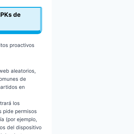
APKs de
tos proactivos
eb aleatorios,
 comunes de
partidos en
trará los
s pide permisos
a (por ejemplo,
os del dispositivo