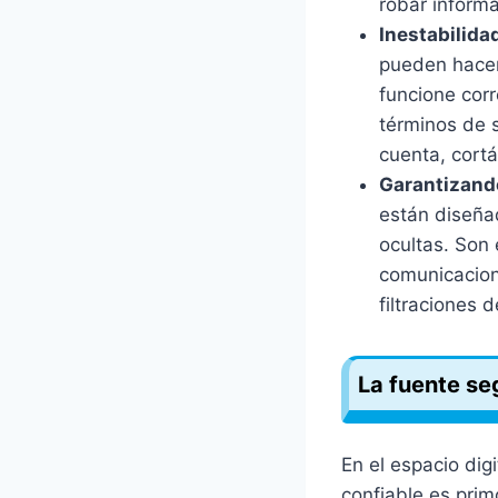
robar informa
Inestabilida
pueden hacer
funcione corr
términos de 
cuenta, cortá
Garantizando
están diseña
ocultas. Son 
comunicacion
filtraciones 
La fuente se
En el espacio dig
confiable es prim