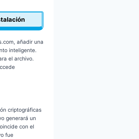
stalación
s.com, añadir una
to inteligente.
ra el archivo.
ccede
n criptográficas
vo generará un
oincide con el
vo fue