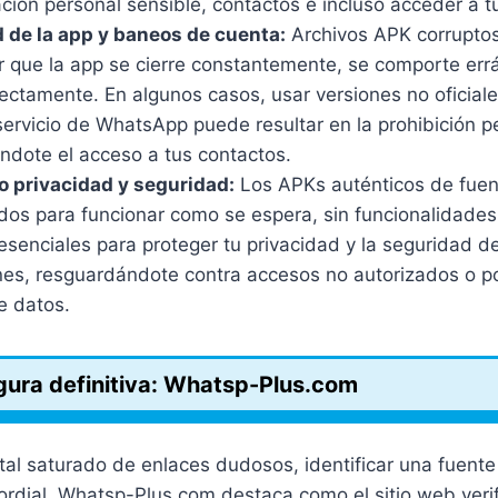
ción personal sensible, contactos e incluso acceder a 
d de la app y baneos de cuenta:
Archivos APK corrupto
 que la app se cierre constantemente, se comporte err
ectamente. En algunos casos, usar versiones no oficiale
servicio de WhatsApp puede resultar en la prohibición 
ndote el acceso a tus contactos.
 privacidad y seguridad:
Los APKs auténticos de fuen
dos para funcionar como se espera, sin funcionalidades
esenciales para proteger tu privacidad y la seguridad d
es, resguardándote contra accesos no autorizados o p
de datos.
gura definitiva: Whatsp-Plus.com
ital saturado de enlaces dudosos, identificar una fuent
ordial. Whatsp-Plus.com destaca como el sitio web veri