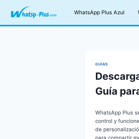
Skip
to
WhatsApp Plus Azul
content
GUÍAS
Descarga
Guía par
WhatsApp Plus se
control y funcio
de personalizaci
para compartir m