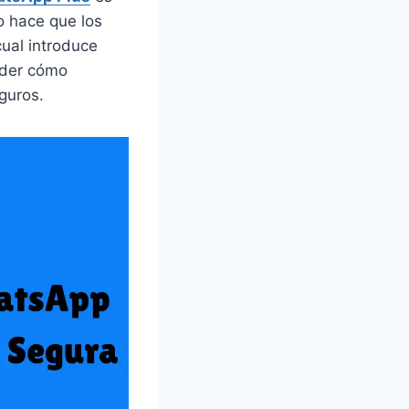
to hace que los
cual introduce
nder cómo
guros.