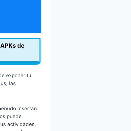
s APKs de
ede exponer tu
us, las
menudo insertan
los puede
tus actividades,