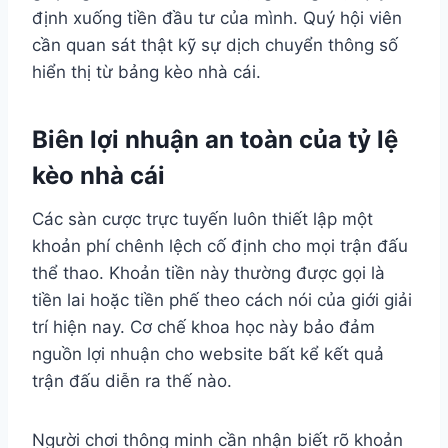
định xuống tiền đầu tư của mình. Quý hội viên
cần quan sát thật kỹ sự dịch chuyển thông số
hiển thị từ bảng kèo nhà cái.
Biên lợi nhuận an toàn của tỷ lệ
kèo nhà cái
Các sàn cược trực tuyến luôn thiết lập một
khoản phí chênh lệch cố định cho mọi trận đấu
thể thao. Khoản tiền này thường được gọi là
tiền lai hoặc tiền phế theo cách nói của giới giải
trí hiện nay. Cơ chế khoa học này bảo đảm
nguồn lợi nhuận cho website bất kể kết quả
trận đấu diễn ra thế nào.
Người chơi thông minh cần nhận biết rõ khoản