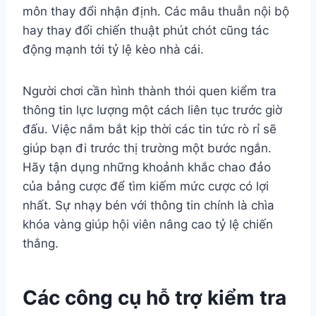
môn thay đổi nhận định. Các mâu thuẫn nội bộ
hay thay đổi chiến thuật phút chót cũng tác
động mạnh tới tỷ lệ kèo nhà cái.
Người chơi cần hình thành thói quen kiểm tra
thông tin lực lượng một cách liên tục trước giờ
đấu. Việc nắm bắt kịp thời các tin tức rò rỉ sẽ
giúp bạn đi trước thị trường một bước ngắn.
Hãy tận dụng những khoảnh khắc chao đảo
của bảng cược để tìm kiếm mức cược có lợi
nhất. Sự nhạy bén với thông tin chính là chìa
khóa vàng giúp hội viên nâng cao tỷ lệ chiến
thắng.
Các công cụ hỗ trợ kiểm tra