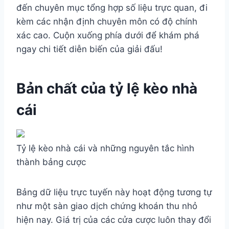
đến chuyên mục tổng hợp số liệu trực quan, đi
kèm các nhận định chuyên môn có độ chính
xác cao. Cuộn xuống phía dưới để khám phá
ngay chi tiết diễn biến của giải đấu!
Bản chất của tỷ lệ kèo nhà
cái
Tỷ lệ kèo nhà cái và những nguyên tắc hình
thành bảng cược
Bảng dữ liệu trực tuyến này hoạt động tương tự
như một sàn giao dịch chứng khoán thu nhỏ
hiện nay. Giá trị của các cửa cược luôn thay đổi