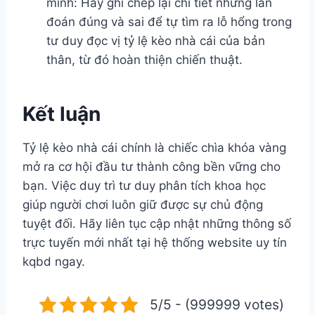
mình: Hãy ghi chép lại chi tiết những lần
đoán đúng và sai để tự tìm ra lỗ hổng trong
tư duy đọc vị tỷ lệ kèo nhà cái của bản
thân, từ đó hoàn thiện chiến thuật.
Kết luận
Tỷ lệ kèo nhà cái chính là chiếc chìa khóa vàng
mở ra cơ hội đầu tư thành công bền vững cho
bạn. Việc duy trì tư duy phân tích khoa học
giúp người chơi luôn giữ được sự chủ động
tuyệt đối. Hãy liên tục cập nhật những thông số
trực tuyến mới nhất tại hệ thống website uy tín
kqbd ngay.
5/5 - (999999 votes)