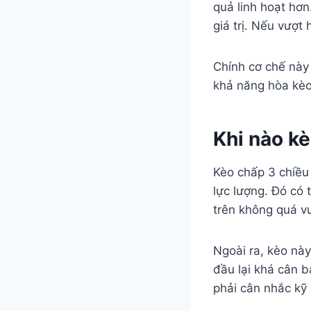
quả linh hoạt hơ
giá trị. Nếu vượt
Chính cơ chế này
khả năng hòa kèo
Khi nào k
Kèo chấp 3 chiều
lực lượng. Đó có 
trên không quá vư
Ngoài ra, kèo này
đầu lại khá cân b
phải cân nhắc kỹ 