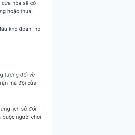
, cửa hòa sẽ có
ắng hoặc thua.
đấu khó đoán, nơi
g tương đối về
trận mà đội cửa
ưng lịch sử đối
à buộc người chơi