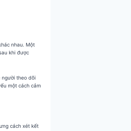
 khác nhau. Một
sau khi được
 người theo dõi
 yếu một cách cảm
ưng cách xét kết