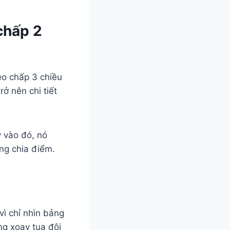
chấp 2
èo chấp 3 chiều
ở nên chi tiết
 vào đó, nó
ăng chia điểm.
vì chỉ nhìn bảng
ng xoay tua đội