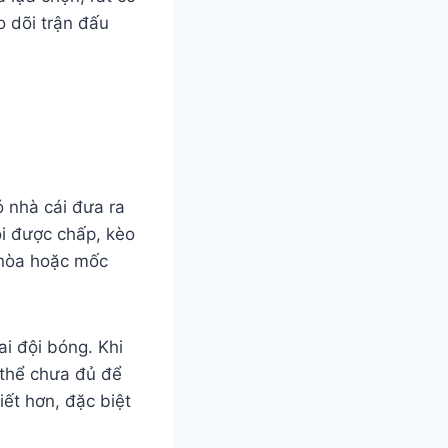
o dõi trận đấu
ó nhà cái đưa ra
ội được chấp, kèo
 hòa hoặc mốc
i đội bóng. Khi
 thể chưa đủ để
iết hơn, đặc biệt