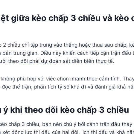
ệt giữa kèo chấp 3 chiều và kèo 
 2 chiều chỉ tập trung vào thắng hoặc thua sau chấp, k
bản trung gian. Điều này khiến cách tiếp cận trận đấu tr
ười theo dõi phải dự đoán sát diễn biến thực tế.
 không phù hợp với việc chọn nhanh theo cảm tính. Thay
 đọc thế trận, phân tích tỷ số khả dĩ và đánh giá khả n
ý khi theo dõi kèo chấp 3 chiều
kèo chấp 3 chiều, bạn nên chú ý bối cảnh trận đấu thay 
xét động lực thi đấu của hai đội, lịch thi đấu và khả nă