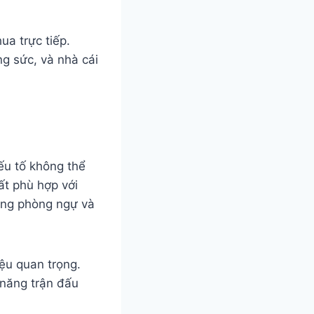
ua trực tiếp.
g sức, và nhà cái
ếu tố không thể
ất phù hợp với
năng phòng ngự và
iệu quan trọng.
 năng trận đấu