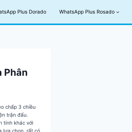
tsApp Plus Dorado
WhatsApp Plus Rosado
à Phân
èo chấp 3 chiều
ện trận đấu.
 tính khác với
 lựa chọn, rất có