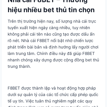
hiệu nhiều bet thủ tin chọn
Trên thị trường hiện nay, số lượng nhà cái trực
tuyến xuất hiện ngày càng nhiều, tuy nhiên
không phải cái tên nào cũng tạo được dấu ấn
rõ nét. Nhà cái F8BET nổi bật nhờ chiến lược
phát triển bài bản và định hướng lấy người chơi
làm trung tâm. Chính điều này đã giúp F8BET
nhanh chóng xây dựng được cộng đồng bet thủ
trung thành.
F8BET được thành lập và hoạt động hợp pháp
dưới sự quản lý của các tổ chức cấp phép quốc
tế uy tín. Việc tuân thủ nghiêm ngặt các quy