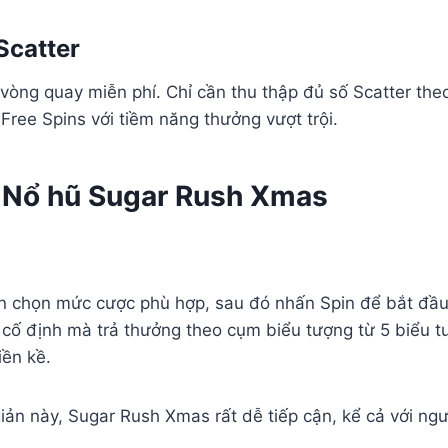
Scatter
 vòng quay miễn phí. Chỉ cần thu thập đủ số Scatter the
Free Spins với tiềm năng thưởng vượt trội.
 Nổ hũ Sugar Rush Xmas
ần chọn mức cược phù hợp, sau đó nhấn Spin để bắt đầu
 cố định mà trả thưởng theo cụm biểu tượng từ 5 biểu 
iền kề.
iản này, Sugar Rush Xmas rất dễ tiếp cận, kể cả với ng