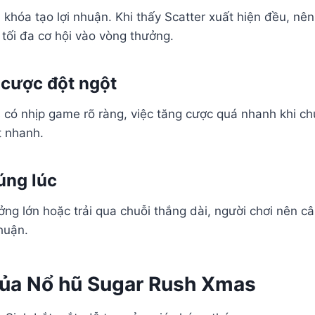
a khóa tạo lợi nhuận. Khi thấy Scatter xuất hiện đều, n
tối đa cơ hội vào vòng thưởng.
cược đột ngột
có nhịp game rõ ràng, việc tăng cược quá nhanh khi ch
t nhanh.
úng lúc
ởng lớn hoặc trải qua chuỗi thắng dài, người chơi nên c
huận.
ủa Nổ hũ Sugar Rush Xmas