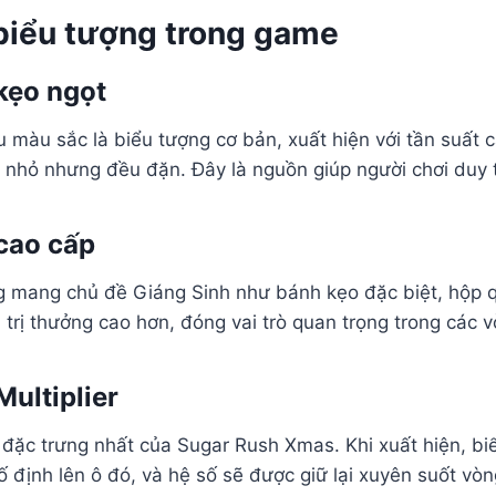
biểu tượng trong game
kẹo ngọt
u màu sắc là biểu tượng cơ bản, xuất hiện với tần suất c
nhỏ nhưng đều đặn. Đây là nguồn giúp người chơi duy t
cao cấp
 mang chủ đề Giáng Sinh như bánh kẹo đặc biệt, hộp 
 trị thưởng cao hơn, đóng vai trò quan trọng trong các v
Multiplier
m đặc trưng nhất của Sugar Rush Xmas. Khi xuất hiện, b
 định lên ô đó, và hệ số sẽ được giữ lại xuyên suốt vòn