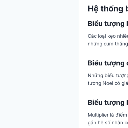
Hệ thống 
Biểu tượng 
Các loại kẹo nhiề
những cụm thắng 
Biểu tượng 
Những biểu tượng
tượng Noel có giá
Biểu tượng 
Multiplier là điể
gắn hệ số nhân cố