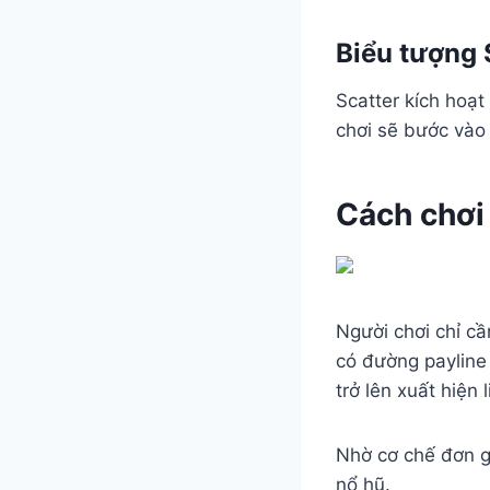
Biểu tượng 
Scatter kích hoạt
chơi sẽ bước vào 
Cách chơi
Người chơi chỉ c
có đường payline
trở lên xuất hiện l
Nhờ cơ chế đơn g
nổ hũ.